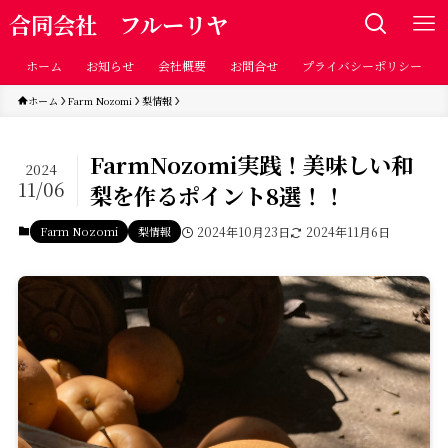
合同会社 フルーリヤ
ホーム
お知らせ
会社概要
お問合せ
プライバシーポリシー
ホーム
Farm Nozomi
梨情報
FarmNozomi実践！美味しい和
2024
11/06
梨を作るポイント8選！！
Farm Nozomi
梨情報
2024年10月23日
2024年11月6日