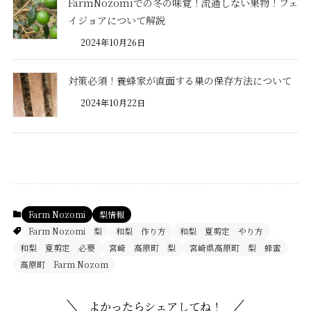
FarmNozomiでの冬の味覚！流通しない果物！フェ
イジョアについて解説
2024年10月26日
対策必須！養蜂家が直面する巣の保存方法について
2024年10月22日
Farm Nozomi
梨情報
Farm Nozomi 梨
和梨 作り方
和梨 夏剪定 やり方
和梨 夏剪定 必要
宮崎 高原町 梨
宮崎県高原町 梨 蜂蜜
高原町 Farm Nozom
よかったらシェアしてね！