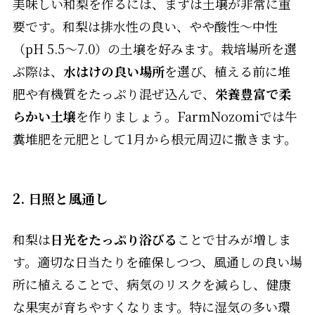
美味しい和梨を作るには、まずは土壌が非常に重
要です。和梨は排水性の良い、やや酸性〜中性
（pH 5.5〜7.0）の土壌を好みます。栽培場所を選
ぶ際は、
水はけの良い場所
を選び、植える前に堆
肥や有機質をたっぷり混ぜ込んで、
栄養豊富で柔
らかい土壌
を作りましょう。FarmNozomiでは牛
糞堆肥を元肥として1月から根元周辺に撒きます。
2. 日照と風通し
和梨は
日光をたっぷり浴びる
ことで甘みが増しま
す。適切な日当たりを確保しつつ、風通しの良い場
所に植えることで、病気のリスクを減らし、健康
な果実が育ちやすくなります。特に湿気の多い環