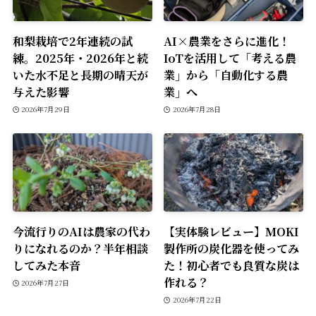
和梨栽培で2年連続の試
AI×農業をさらに進化！
練。2025年・2026年と続
IoTを活用して「考える農
いた水不足と長期の晴天が
業」から「自動化する農
与えた影響
業」へ
2026年7月29日
2026年7月28日
今流行りのAIは農家の代わ
【実体験レビュー】MOKI
りになれるのか？半年相談
製作所の炭化器を使ってみ
してみた本音
た！初心者でも良質な炭は
作れる？
2026年7月27日
2026年7月22日