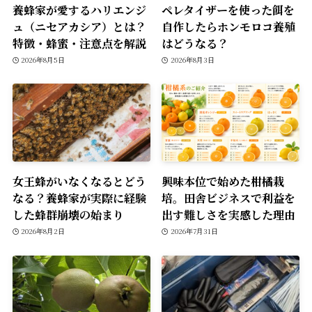
養蜂家が愛するハリエンジ
ペレタイザーを使った餌を
ュ（ニセアカシア）とは？
自作したらホンモロコ養殖
特徴・蜂蜜・注意点を解説
はどうなる？
2026年8月5日
2026年8月3日
女王蜂がいなくなるとどう
興味本位で始めた柑橘栽
なる？養蜂家が実際に経験
培。田舎ビジネスで利益を
した蜂群崩壊の始まり
出す難しさを実感した理由
2026年8月2日
2026年7月31日