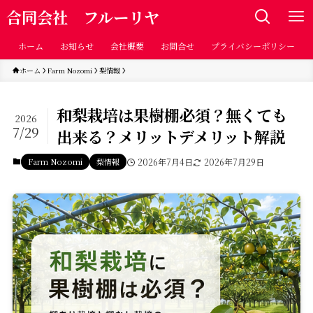
合同会社 フルーリヤ
ホーム
お知らせ
会社概要
お問合せ
プライバシーポリシー
ホーム
Farm Nozomi
梨情報
和梨栽培は果樹棚必須？無くても
2026
7/29
出来る？メリットデメリット解説
Farm Nozomi
梨情報
2026年7月4日
2026年7月29日