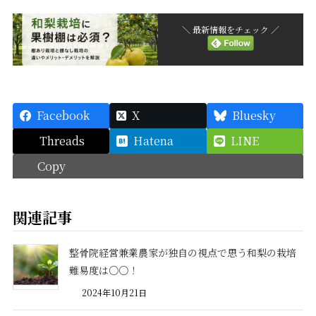
＼ 最新情報をチェック ／
Facebook
X
Bluesky
Threads
Hatena
LINE
Copy
関連記事
整骨院経営兼業農家が独自の視点で思う和梨の栽培
難易度は○○！
2024年10月21日