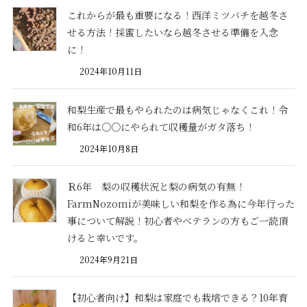
これからが最も重要になる！西洋ミツバチを越冬さ
せる方法！採蜜したいなら越冬させる準備を入念
に！
2024年10月11日
和梨生産で最もやられたのは病気じゃなくこれ！令
和6年は○○にやられて収穫量がガタ落ち！
2024年10月8日
Ｒ6年 梨の収穫状況と梨の病気の有無！
FarmNozomiが美味しい和梨を作る為に今年行った
事について解説！初心者やベテランの方もご一読頂
けると幸いです。
2024年9月21日
【初心者向け】和梨は家庭でも栽培できる？10年育