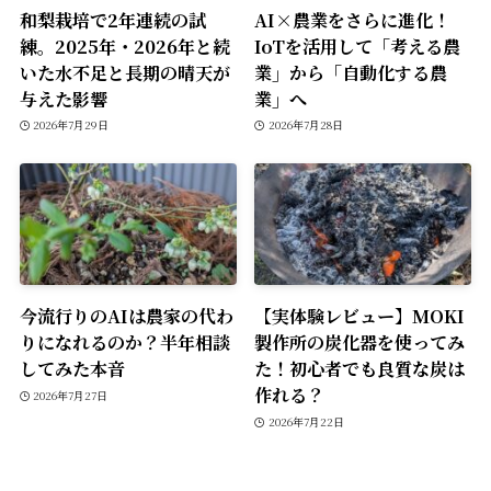
和梨栽培で2年連続の試
AI×農業をさらに進化！
練。2025年・2026年と続
IoTを活用して「考える農
いた水不足と長期の晴天が
業」から「自動化する農
与えた影響
業」へ
2026年7月29日
2026年7月28日
今流行りのAIは農家の代わ
【実体験レビュー】MOKI
りになれるのか？半年相談
製作所の炭化器を使ってみ
してみた本音
た！初心者でも良質な炭は
作れる？
2026年7月27日
2026年7月22日