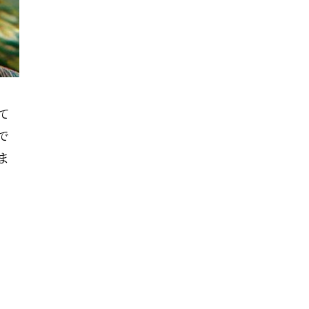
て
で
ま