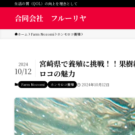
生活の質（QOL）の向上を理念として
合同会社 フルーリヤ
ホーム
Farm Nozomi
ホンモロコ養殖
宮崎県で養殖に挑戦！！果樹
2024
10/12
ロコの魅力
Farm Nozomi
ホンモロコ養殖
2024年10月12日