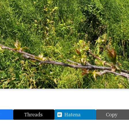
y
Threads
Hatena
Copy