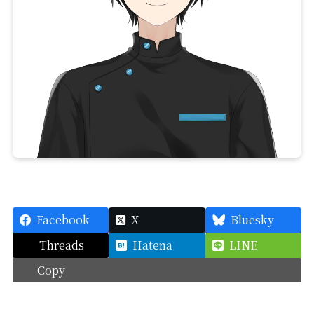
Facebook
X
Bluesky
Threads
Hatena
LINE
Copy