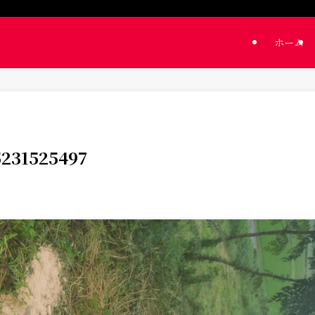
ホーム
5231525497