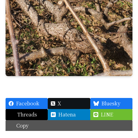
Facebook
X
Bluesky
Threads
Hatena
LINE
Copy