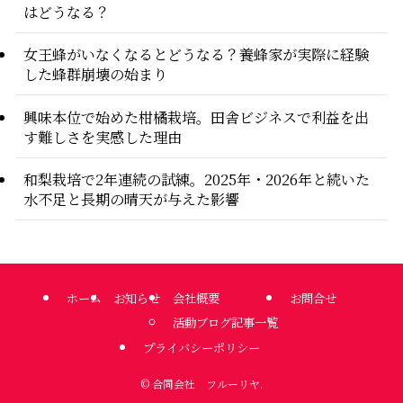
はどうなる？
女王蜂がいなくなるとどうなる？養蜂家が実際に経験
した蜂群崩壊の始まり
興味本位で始めた柑橘栽培。田舎ビジネスで利益を出
す難しさを実感した理由
和梨栽培で2年連続の試練。2025年・2026年と続いた
水不足と長期の晴天が与えた影響
ホーム
お知らせ
会社概要
お問合せ
活動ブログ記事一覧
プライバシーポリシー
©
合同会社 フルーリヤ.