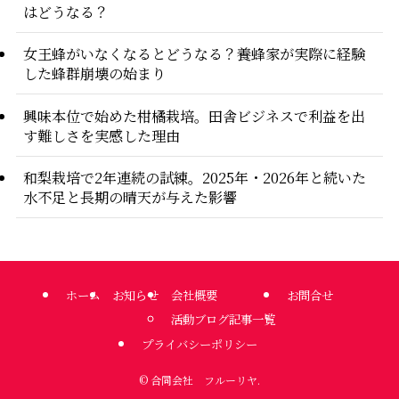
はどうなる？
女王蜂がいなくなるとどうなる？養蜂家が実際に経験
した蜂群崩壊の始まり
興味本位で始めた柑橘栽培。田舎ビジネスで利益を出
す難しさを実感した理由
和梨栽培で2年連続の試練。2025年・2026年と続いた
水不足と長期の晴天が与えた影響
ホーム
お知らせ
会社概要
お問合せ
活動ブログ記事一覧
プライバシーポリシー
©
合同会社 フルーリヤ.