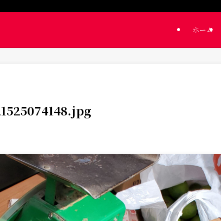
ホーム
21525074148.jpg