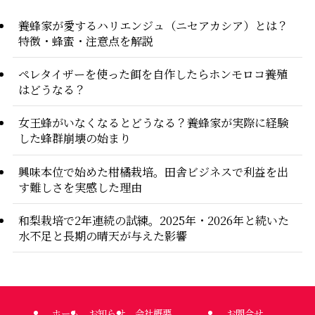
養蜂家が愛するハリエンジュ（ニセアカシア）とは？
特徴・蜂蜜・注意点を解説
ペレタイザーを使った餌を自作したらホンモロコ養殖
はどうなる？
女王蜂がいなくなるとどうなる？養蜂家が実際に経験
した蜂群崩壊の始まり
興味本位で始めた柑橘栽培。田舎ビジネスで利益を出
す難しさを実感した理由
和梨栽培で2年連続の試練。2025年・2026年と続いた
水不足と長期の晴天が与えた影響
ホーム
お知らせ
会社概要
お問合せ