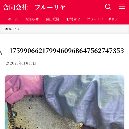
合同会社 フルーリヤ
ホーム
お知らせ
会社概要
お問合せ
プライバシーポリシー
ホーム
5
1759906621799460968647562747353
6
2025年11月16日