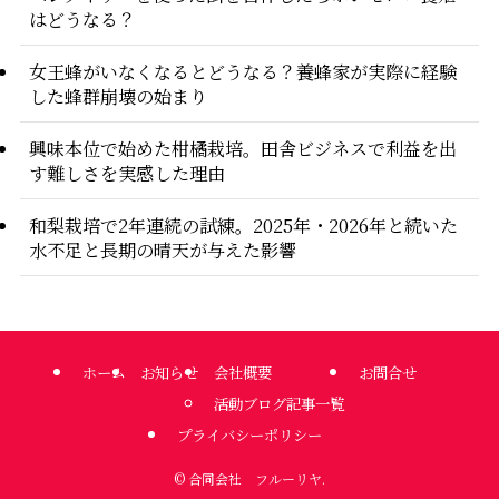
はどうなる？
女王蜂がいなくなるとどうなる？養蜂家が実際に経験
した蜂群崩壊の始まり
興味本位で始めた柑橘栽培。田舎ビジネスで利益を出
す難しさを実感した理由
和梨栽培で2年連続の試練。2025年・2026年と続いた
水不足と長期の晴天が与えた影響
ホーム
お知らせ
会社概要
お問合せ
活動ブログ記事一覧
プライバシーポリシー
©
合同会社 フルーリヤ.