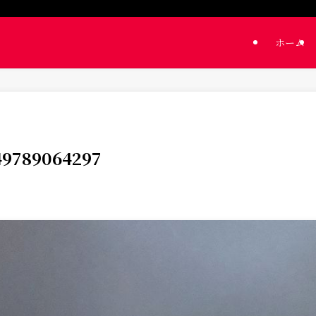
ホーム
49789064297