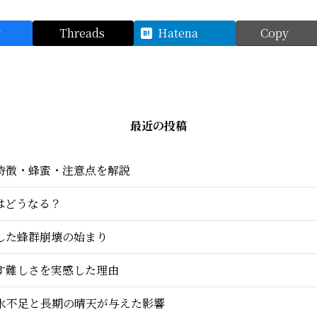
y
Threads
Hatena
Copy
最近の投稿
特徴・蜂蜜・注意点を解説
はどうなる？
した蜂群崩壊の始まり
す難しさを実感した理由
いた水不足と長期の晴天が与えた影響